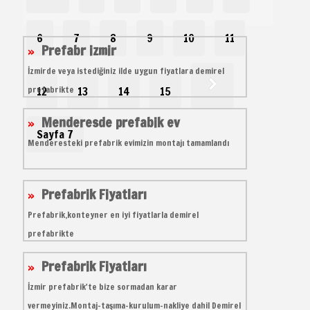
6
7
8
9
10
11
Prefabr izmir
İzmirde veya istediğiniz ilde uygun fiyatlara demirel
prefabrikte
12
13
14
15
Menderesde prefabik ev
Sayfa 7
Menderesteki prefabrik evimizin montajı tamamlandı
Prefabrik Fiyatları
Prefabrik,konteyner en iyi fiyatlarla demirel
prefabrikte
Prefabrik Fiyatları
İzmir prefabrik'te bize sormadan karar
vermeyiniz.Montaj-taşıma-kurulum-nakliye dahil Demirel