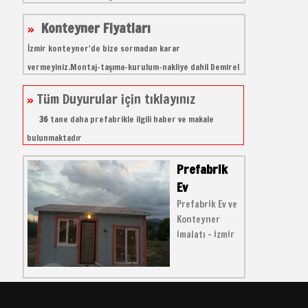
prafabrik'te
Konteyner Fiyatları
İzmir konteyner'de bize sormadan karar
vermeyiniz.Montaj-taşıma-kurulum-nakliye dahil Demirel
prafabrik'te
Tüm Duyurular için tıklayınız
36
tane daha prefabrikle ilgili haber ve makale
bulunmaktadır
Prefabrik
Ev
Prefabrik Ev ve
Konteyner
imalatı - izmir