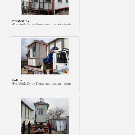
Prefabrik Ev
•Prefabrik Ev ve Konteyner imalatı - izmir
Kulübe
•Prefabrik Ev ve Konteyner imalatı - izmir