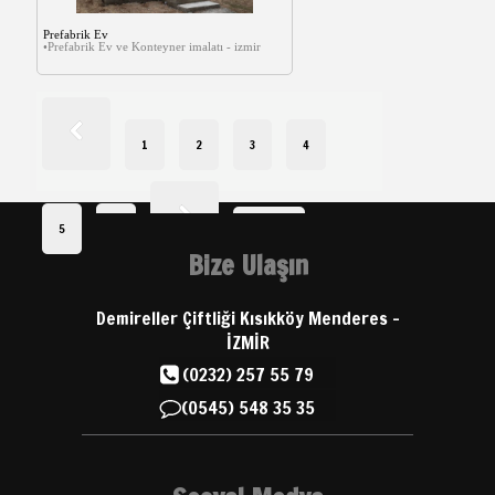
Prefabrik Ev
•Prefabrik Ev ve Konteyner imalatı - izmir
1
2
3
4
5
6
Sayfa 2
Bize Ulaşın
Demireller Çiftliği Kısıkköy Menderes -
İZMİR
(0232) 257 55 79
(0545) 548 35 35